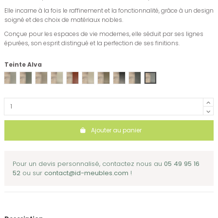
Elle incarne à la fois le raffinement et la fonctionnalité, grâce à un design
soigné et des choix de matériaux nobles.
Conçue pour les espaces de vie modernes, elle séduit par ses lignes
épurées, son esprit distingué et la perfection de ses finitions.
Teinte Alva
PERLE /// BOIS
SAUGE /// BOIS
ARGILE /// BOIS
VANILLE /// BOIS
BRIQUE /// BOIS
LIN /// BOIS
CHANVRE /// BOIS
NOIR /// BOIS
GRANIT /// BOIS
BALTIQUE /// BOIS
Ajouter au panier
Pour un devis personnalisé, contactez nous au
05 49 95 16
52
ou sur
contact@id-meubles.com
!