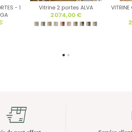
RTES - 1
Vitrine 2 portes ALVA
VITRINE
2 074,00 €
AGA
€
2
is de port offert
Service clien